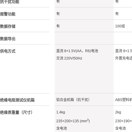
抗干扰功能
有
有
报警功能
有
有
数据存储
有
100组
数据导出
供电方式
直流 8×1.5V(AA，R6)电池
直流 8×1.
交流 220V/50Hz
外置充电
绝缘电阻测试仪机箱
铝合金机箱（抗干扰）
ABS塑料
绝缘表重量（尺寸）
1.4kg
2kg
3
235×200×135 (mm
)
230×190×
含电池
含电池