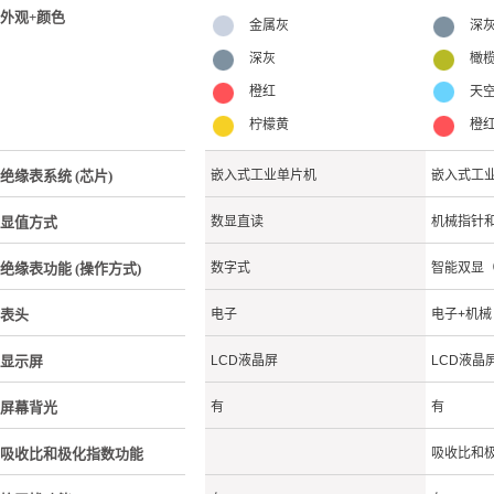
外观+颜色
金属灰
深
深灰
橄
橙红
天
柠檬黄
橙
绝缘表系统 (芯片)
嵌入式工业单片机
嵌入式工
显值方式
数显直读
机械指针
绝缘表功能 (操作方式)
数字式
智能双显
表头
电子
电子+机械
显示屏
LCD液晶屏
LCD液晶
屏幕背光
有
有
吸收比和极化指数功能
吸收比和