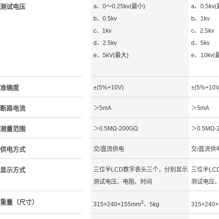
测试电压
a、0～0.25kv(最小)
a、0.5kv
b、0.5kv
b、1kv
c、1kv
c、2.5kv
d、2.5kv
d、5kv
e、5kV(最大)
e、10kv(
准确度
±(5%+10V)
±(5%+10V
断路电流
＞5mA
＞5mA
测量范围
＞0.5MΩ-200GΩ
＞0.5MΩ-
供电方式
交/直流供电
交/直流供
显示方式
三位半LCD数字表头三个，分别显示
三位半LC
测试电压、电阻、时间
测试电压
重量（尺寸）
3
315×240×155mm
、5kg
315×240