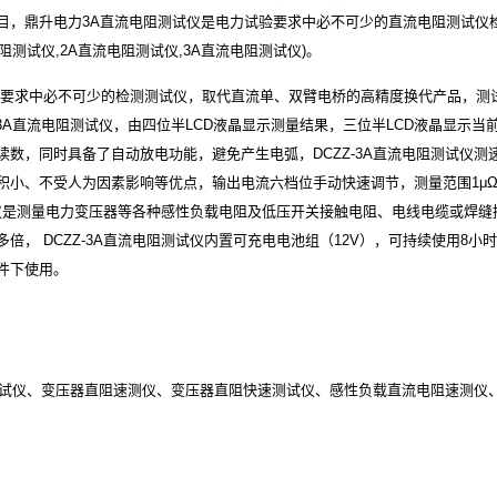
目，鼎升电力3A直流电阻测试仪是电力试验要求中必不可少的直流电阻测试仪
阻测试仪,2A直流电阻测试仪,3A直流电阻测试仪)。
试验要求中必不可少的检测测试仪，取代直流单、双臂电桥的高精度换代产品，测
-3A直流电阻测试仪，由四位半LCD液晶显示测量结果，三位半LCD液晶显示当
数，同时具备了自动放电功能，避免产生电弧，DCZZ-3A直流电阻测试仪测
小、不受人为因素影响等优点，输出电流六档位手动快速调节，测量范围1μΩ-
阻测试仪是测量电力变压器等各种感性负载电阻及低压开关接触电阻、电线电缆或焊缝
， DCZZ-3A直流电阻测试仪内置可充电电池组（12V），可持续使用8小
件下使用。
试仪、变压器直阻速测仪、变压器直阻快速测试仪、感性负载直流电阻速测仪