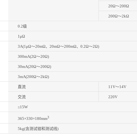
20Ω～200Ω
200Ω～2kΩ
0.2级
1μΩ
3A(1μΩ～20mΩ、20mΩ～200mΩ、0.2Ω～2Ω)
300mA(2Ω～20Ω)
30mA(20Ω～200Ω)
3mA(200Ω～2kΩ)
直流
11V～14V
交流
220V
≤15W
3
365×330×180mm
5kg(含测试钳和测试线)