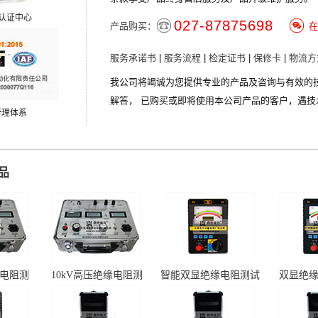
S认证中心
027-87875698
产品购买：
在
服务承诺书
|
服务流程
|
检定证书
|
保修卡
|
物流方
我公司将竭诚为您提供专业的产品及咨询与有效的
解答， 已购买或即将使用本公司产品的客户，遇技
管理体系
品
缘电阻测
10kV高压绝缘电阻测
智能双显绝缘电阻测试
双显绝
试仪
仪