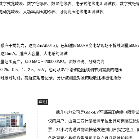
数字式兆欧表、数字绝缘表、数显绝缘表、电子式绝缘电阻测试仪、数字式绝
电动兆欧表、大功率高压兆欧表、可调高压绝缘电阻测试仪
应干扰能力，达到2mA(50Hz)，已知适应500kV变电站现场不拆线测量50
大达15mA。适应大容量、大电感的测试
范围宽广，从0.5MΩ～200000MΩ。读数准确、分辨力高
25、0.5、1、2.5、5kV，也可从0V平滑调起连续调节到需要的电压
计时报时功能，提醒使用者记录，分析被测量对象的吸收比和极化指数
声明
鼎升电力公司是GM-5kV可调高压绝缘电阻
仪的用户，由第三方计量检测单位出具可调高压绝缘
票，24小时内通过物流快速发送到用户指定地点，
条款享受产品终身售后服务及产品升级维护服务。