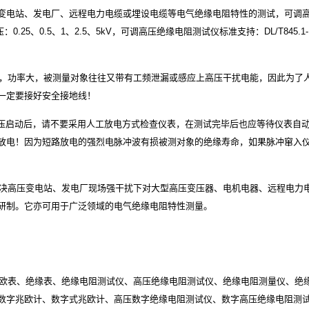
变电站、发电厂、远程电力电缆或埋设电缆等电气绝缘电阻特性的测试，可调
.25、0.5、1、2.5、5kV，可调高压绝缘电阻测试仪标准支持：DL/T845.1-
，功率大，被测量对象往往又带有工频泄漏或感应上高压干扰电能，因此为了
一定要接好安全接地线！
高压启动后，请不要采用人工放电方式检查仪表，在测试完毕后也应等待仪表自
放电！因为短路放电的强烈电脉冲波有损被测对象的绝缘寿命，如果脉冲窜入
决高压变电站、发电厂现场强干扰下对大型高压变压器、电机电器、远程电力
研制。它亦可用于广泛领域的电气绝缘电阻特性测量。
欧表、绝缘表、绝缘电阻测试仪、高压绝缘电阻测试仪、绝缘电阻测量仪、绝
数字兆欧计、数字式兆欧计、高压数字绝缘电阻测试仪、数字高压绝缘电阻测