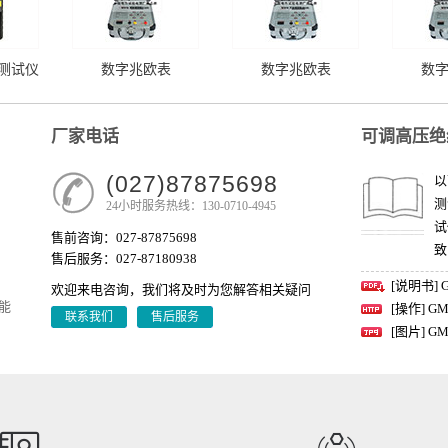
测试仪
数字兆欧表
数字兆欧表
数
厂家电话
可调高压绝
(027)87875698
以
测
24小时服务热线：130-0710-4945
试
售前咨询：027-87875698
致
售后服务：027-87180938
[说明书] 
欢迎来电咨询，我们将及时为您解答相关疑问
能
[操作] GM
联系我们
售后服务
[图片] GM