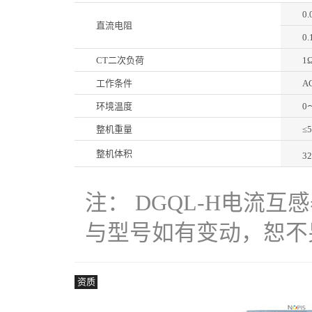
0
直流电阻
0
CT二次负荷
1
工作条件
A
环境温度
0
整机重量
≤
整机体积
3
注： DGQL-H电流
与型号如有变动，恕不另行
资质