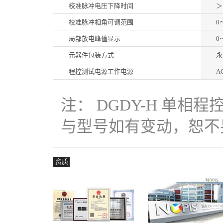
校准脉冲电压下降时间
＞
校准脉冲相角可调范围
0
局部放电峰值显示
0
元器件包装方式
永
程控测试电源工作电源
A
注： DGDY-H 单
与型号如有变动，恕不另行
资质